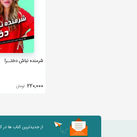
شرمنده نباش دختــر!
220,000
تومان
از جدیدترین کتاب ها در 