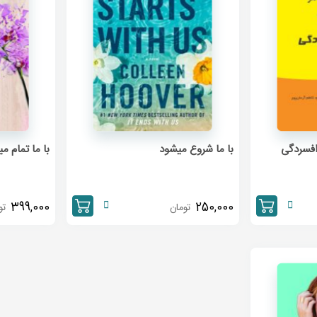
افسردگی
با ما شروع میشود
با ما تمام م
399,000
250,000
تومان
تو