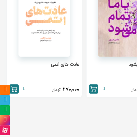
یشود
عادت های اتمی
270,000
مان
تومان