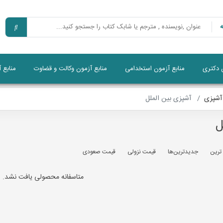
ن دکتری
منابع آزمون استخدامی
منابع آزمون وکالت و قضاوت
منابع 
آشپزی
آشپزی بین الملل
ل
 ترين
جديدترين‌ها
قيمت نزولی
قيمت صعودی
متاسفانه محصولی یافت نشد.