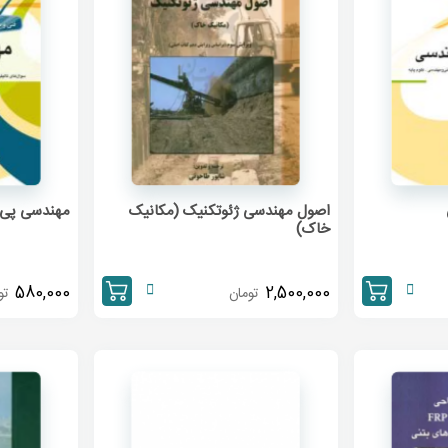
اصول مهندسی ژئوتکنیک (مکانیک
مهندسی پی
خاک)
580,000
2,500,000
تومان
تو