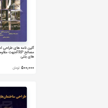
آئین نامه های طراحی است
مصالح FRPجهت م
های بتنی
500,000
تومان