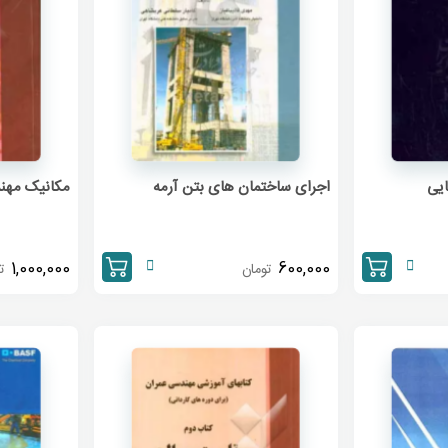
یی
اجرای ساختمان های بتن آرمه
مکانیک مهن
1,000,000
600,000
تومان
ت