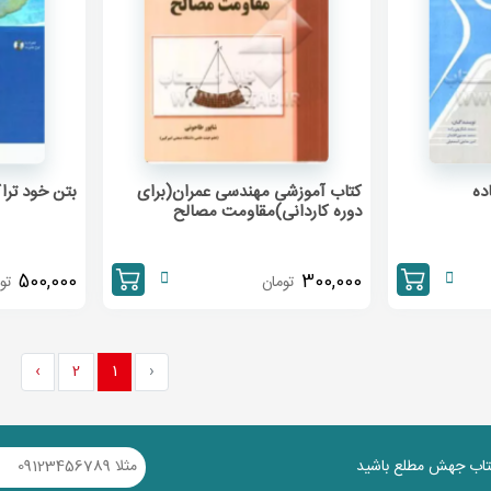
ده
کتاب آموزشی مهندسی عمران(برای
بتن خود ترا
دوره کاردانی)مقاومت مصالح
500,000
300,000
تومان
تو
›
2
1
‹
کتاب جهش مطلع باشید