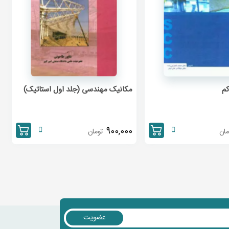
کم
مکانیک مهندسی (جلد اول استاتیک)
900,000
مان
تومان
عضویت